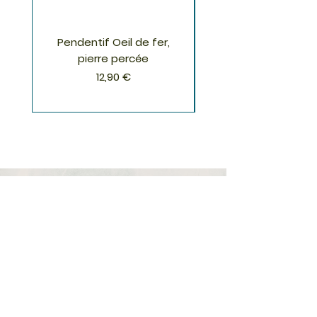
Pendentif Oeil de fer,
Pendentif Chrysoco
pierre percée
Prix
12,90 €
S'inscrire à la Newsletter
S'abonner
Boutique
Nouveautés