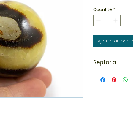
Quantité
*
Ajouter au panie
Septaria
Le septaria peut ai
à vous protéger de
Adaptable à toutes l
comme un rempart
passés qui peuven
anciennes.