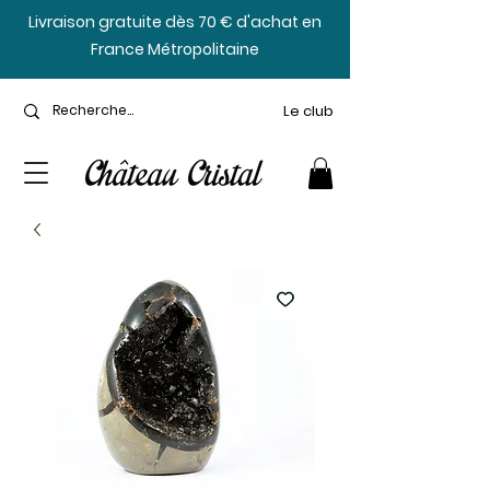
​Livraison gratuite dès 70 € d'achat en
France Métropolitaine
Le club