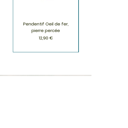
Pendentif Oeil de fer,
Pendentif Chrysoco
pierre percée
Prix
12,90 €
S'inscrire à la Newsletter
S'abonner
Boutique