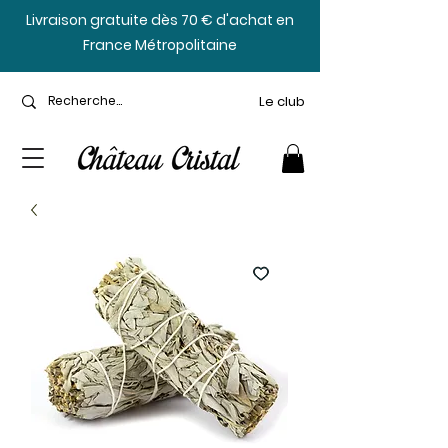
​Livraison gratuite dès 70 € d'achat en
France Métropolitaine
Le club