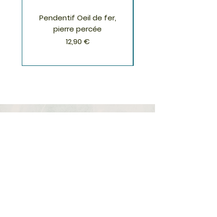
Pendentif Oeil de fer,
Pendentif Chrysoco
pierre percée
Prix
12,90 €
S'inscrire à la Newsletter
S'abonner
Boutique
Nouveautés
Minéraux
Cristal de roche