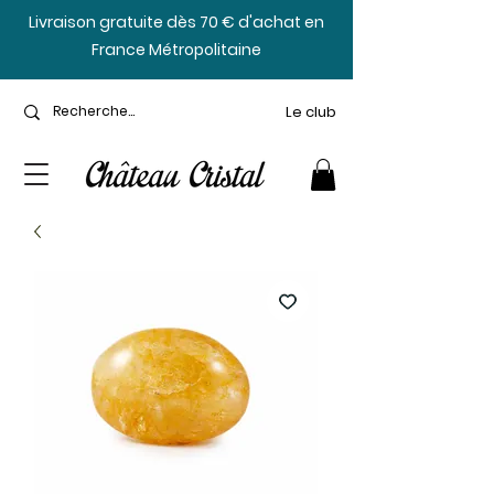
​Livraison gratuite dès 70 € d'achat en
France Métropolitaine
Le club