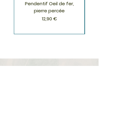
Pendentif Oeil de fer,
Pendentif Chrysoco
pierre percée
Prix
12,90 €
S'inscrire à la Newsletter
S'abonner
Boutique
Nouveautés
Minéraux
Cristal de roche
Le club