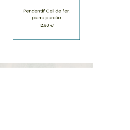
Pendentif Oeil de fer,
Pendentif Chrysoco
pierre percée
Prix
12,90 €
S'inscrire à la Newsletter
S'abonner
Boutique
Nouveautés
Minéraux