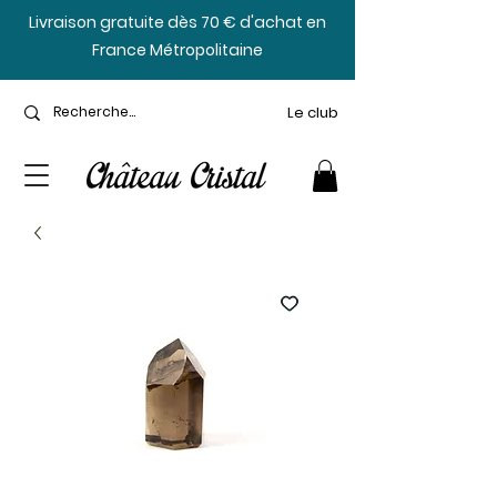
​Livraison gratuite dès 70 € d'achat en
France Métropolitaine
Le club