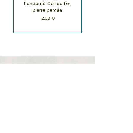
Pendentif Oeil de fer,
Pendentif Chrysoco
pierre percée
Prix
12,90 €
S'inscrire à la Newsletter
S'abonner
Boutique
Nouveautés
Minéraux
Cristal de roche
Le club