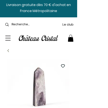
​Livraison gratuite dès 70 € d'achat en
France Métropolitaine
Le club