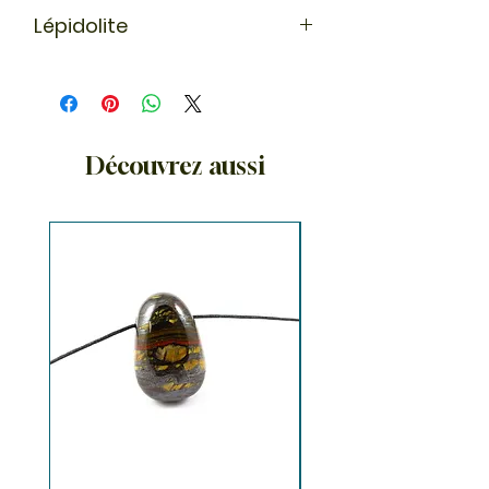
Lépidolite
En lithothérapie, de part ses
propriétés isolantes, la lépidolite
protège de toute mauvaise
influence et apporte le calme et la
sérénité.
Découvrez aussi
La lépidolite est une pierre à forte
teneur en lithium, de ce fait elle est
conseillée pour les problèmes
d'anxiété, d'angoisse et de
dépression. C'est aussi une pierre
spirituelle, elle peut nous aider à
éliminer des liens émotionnels
négatifs.