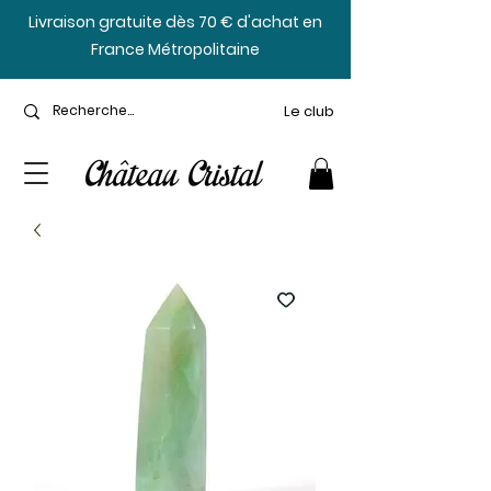
​Livraison gratuite dès 70 € d'achat en
France Métropolitaine
Le club