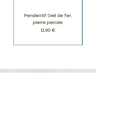
matériel que spirituel.
Pendentif Oeil de fer,
Pendentif Chrysoco
pierre percée
Prix
12,90 €
S'inscrire à la Newsletter
S'abonner
Boutique
Nouveautés
Minéraux