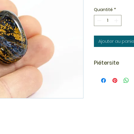
Quantité
*
Ajouter au panie
Piétersite
En lithothérapie, la
rééquilibrage des é
chakras et principa
piétersite nous aid
peut avoir sur ce qu