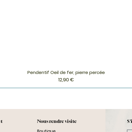
Pendentif Oeil de fer, pierre percée
Aperçu rapide
Prix
12,90 €
ct
Nous rendre visite
S'
Boutique