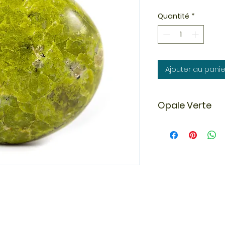
Quantité
*
Ajouter au panie
Opale Verte
L’opale est une sil
elle est hydratée e
teneur en eau de l
varier d’une opale à 
21% en poids, mais
entre 6 et 10%
L'opale affiche des
change selon l'angl
dans les formes de
Selon les légendes 