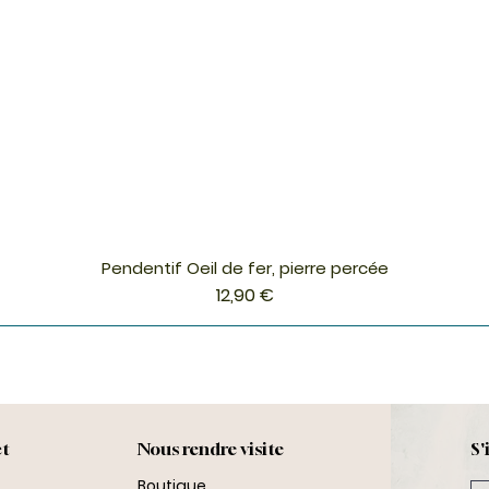
Pendentif Oeil de fer, pierre percée
Aperçu rapide
Prix
12,90 €
ct
Nous rendre visite
S'
Boutique