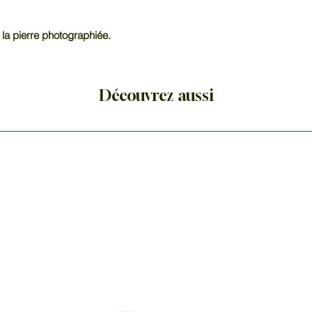
créateur serait des
en-ciel, pour appo
 la pierre photographiée.
les humains. Et à l
terre, les pierres 
commencé à étince
de l'arc-en-ciel. C
Découvrez aussi
Les gisements les 
Australie, au Brésil,
En lithothérapie, l'
conscience vers une 
nous apporte la joie