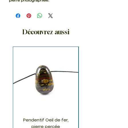
Découvrez aussi
Pendentif Oeil de fer,
Pendentif Chrysoco
pierre percée