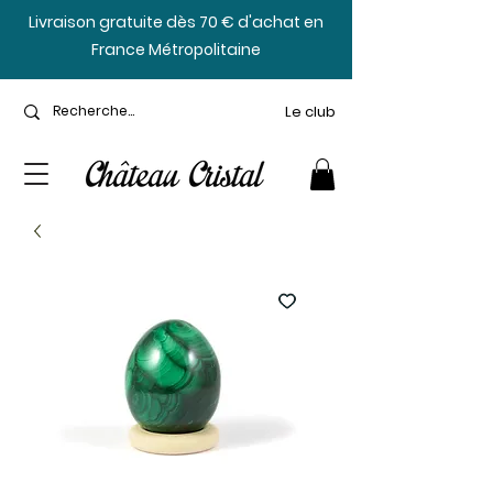
​Livraison gratuite dès 70 € d'achat en
France Métropolitaine
Le club