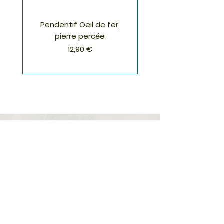
Pendentif Oeil de fer,
Pendentif Chrysoco
pierre percée
Prix
12,90 €
S'inscrire à la Newsletter
S'abonner
Boutique
Nouveautés
Minéraux