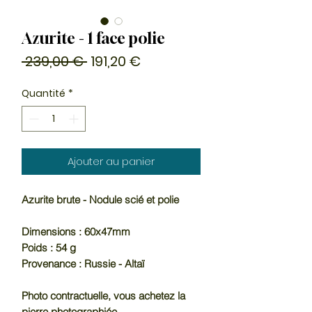
Azurite - 1 face polie
Prix
Prix
 239,00 € 
191,20 €
original
promotionnel
Quantité
*
Ajouter au panier
Azurite brute - Nodule scié et polie
Dimensions : 60x47mm
Poids : 54 g
Provenance : Russie - Altaï
Photo contractuelle, vous achetez la
pierre photographiée.