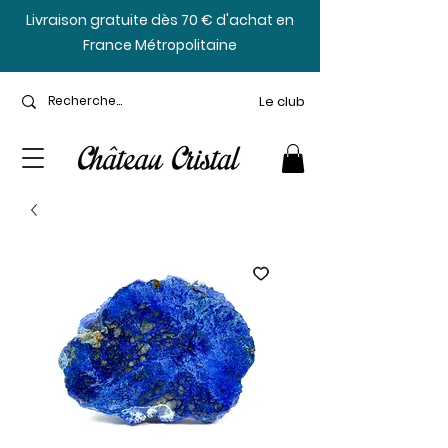
​Livraison gratuite dès 70 € d'achat en
France Métropolitaine
Le club