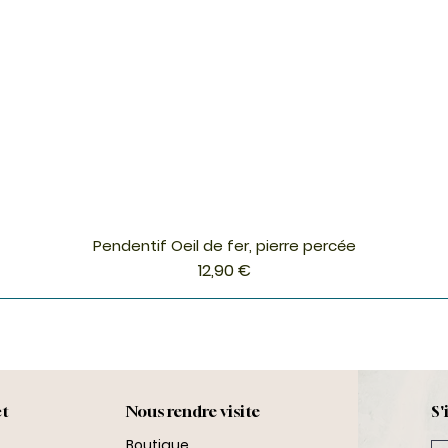
Pendentif Oeil de fer, pierre percée
Aperçu rapide
Prix
12,90 €
ct
Nous rendre visite
S'
Boutique