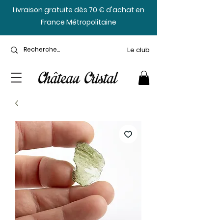
​Livraison gratuite dès 70 € d'achat en
France Métropolitaine
Le club