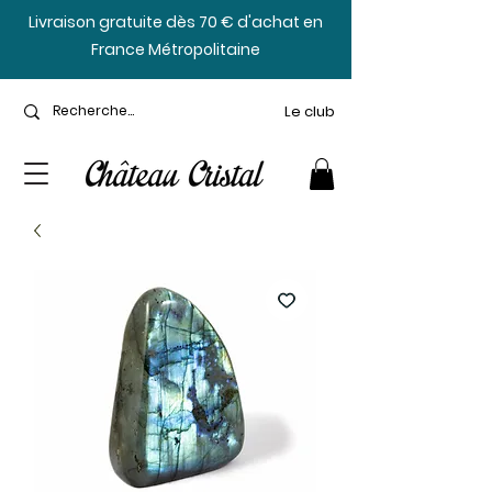
​Livraison gratuite dès 70 € d'achat en
France Métropolitaine
Le club