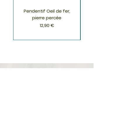
Pendentif Oeil de fer,
Pendentif Chrysoco
pierre percée
Prix
12,90 €
S'inscrire à la Newsletter
S'abonner
Boutique
Nouveautés
Minéraux