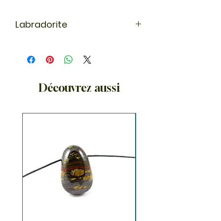
Labradorite
Pierre de protection, elle absorbe les
énergies négatives. La labradorite
stimule le chakra des mains et
développe notre magnétisme. On
l'appelle même pierre des
Découvrez aussi
guérisseurs.
Chakra: 3ème Oeil / 6ème chakra
"Intuition, clairvoyance"
Signe astrologique : Sagitaire,
poissons