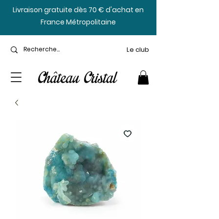
​Livraison gratuite dès 70 € d'achat en
France Métropolitaine
Le club