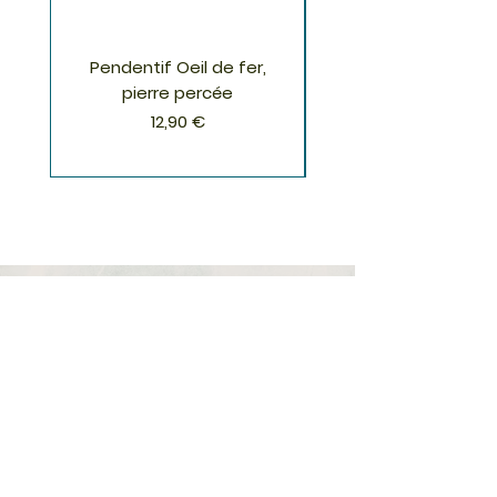
Pendentif Oeil de fer,
Pendentif Chrysoco
pierre percée
Prix
12,90 €
S'inscrire à la Newsletter
S'abonner
Boutique
Nouveautés