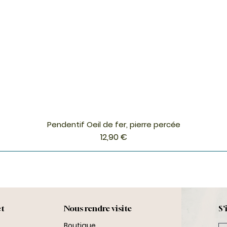
Pendentif Oeil de fer, pierre percée
Aperçu rapide
Prix
12,90 €
ct
Nous rendre visite
S'
Boutique