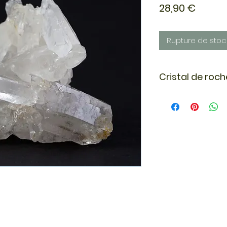
Prix
28,90 €
Rupture de stoc
Cristal de roch
Le cristal de roche
notre conscience. 
énergétique et peu
pierres. II élimine l
pierre idéale pour l
l'intuition.
Le cristal de roche 
les autres minérau