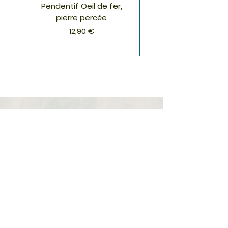
Pendentif Oeil de fer,
Pendentif Chrysoco
pierre percée
Prix
12,90 €
S'inscrire à la Newsletter
S'abonner
Boutique
Nouveautés
Minéraux
Cristal de roche
Le club