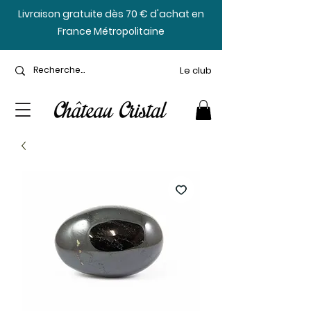
​Livraison gratuite dès 70 € d'achat en
France Métropolitaine
Le club