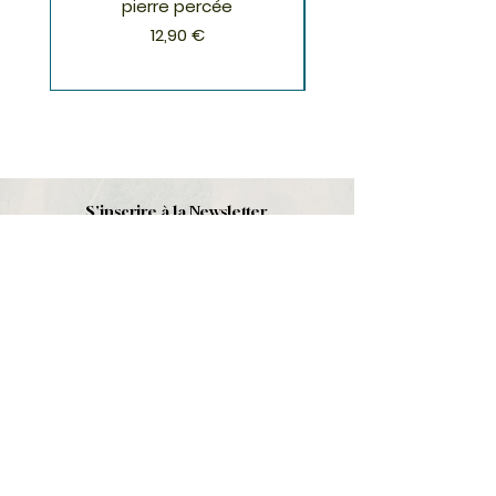
pierre percée
Prix
12,90 €
S'inscrire à la Newsletter
S'abonner
Boutique
Nouveautés
Minéraux
Cristal de roche
Le club