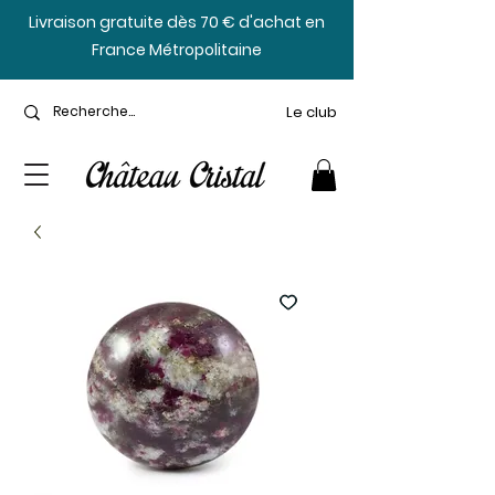
​Livraison gratuite dès 70 € d'achat en
France Métropolitaine
Le club