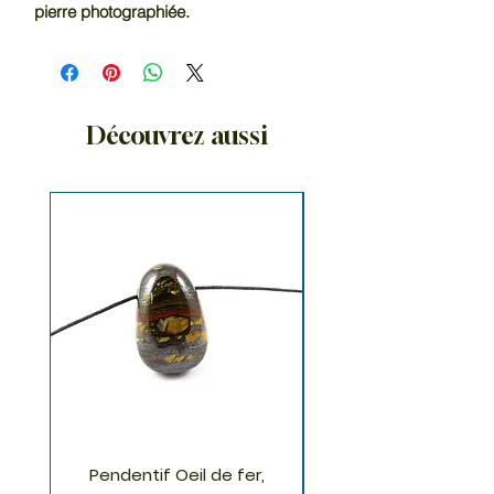
pierre photographiée.
Découvrez aussi
Pendentif Oeil de fer,
Pendentif Chrysoco