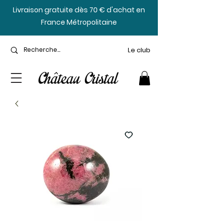
​Livraison gratuite dès 70 € d'achat en
France Métropolitaine
Le club