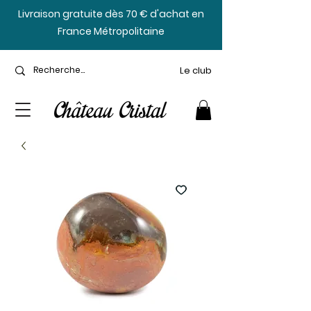
​Livraison gratuite dès 70 € d'achat en
France Métropolitaine
Le club