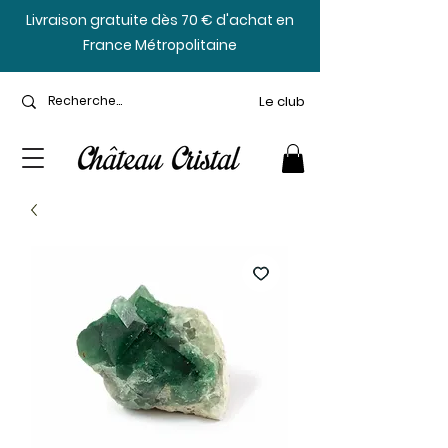
​Livraison gratuite dès 70 € d'achat en
France Métropolitaine
Le club