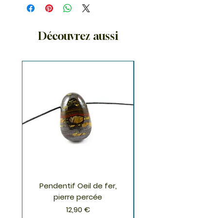
Découvrez aussi
Pendentif Oeil de fer,
Pendentif Chrysoco
pierre percée
Prix
12,90 €