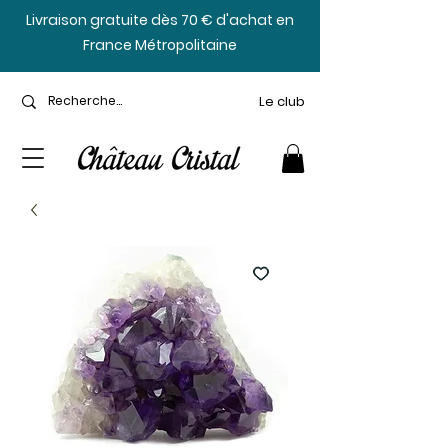
​Livraison gratuite dès 70 € d'achat en
France Métropolitaine
Le club