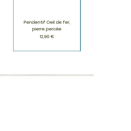
Pendentif Oeil de fer,
Pendentif Chrysoco
pierre percée
Prix
12,90 €
S'inscrire à la Newsletter
S'abonner
Boutique
Nouveautés