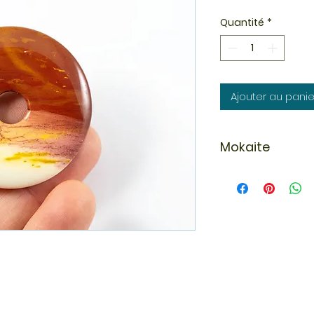
Quantité
*
Ajouter au panie
Mokaite
La mokaïte est utili
émotionnels et les 
courage, assurance
mookaïte permet l’i
connaissance de s
En Australie, les a
comme une pierre d