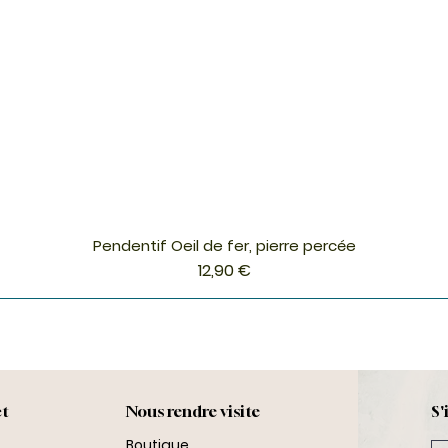
Pendentif Oeil de fer, pierre percée
Aperçu rapide
Prix
12,90 €
ct
Nous rendre visite
S'
Boutique