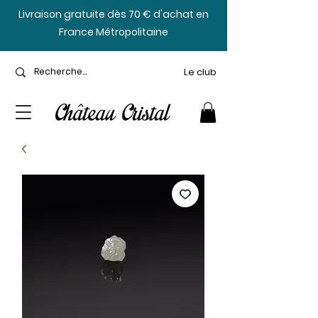
​Livraison gratuite dès 70 € d'achat en
France Métropolitaine
Le club