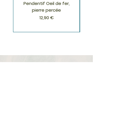
Pendentif Oeil de fer,
Pendentif Chrysoco
pierre percée
Prix
12,90 €
S'inscrire à la Newsletter
S'abonner
Boutique
Nouveautés
Minéraux
Cristal de roche
Le club