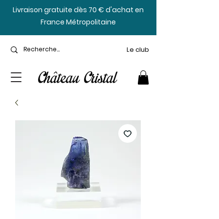
​Livraison gratuite dès 70 € d'achat en
France Métropolitaine
Le club