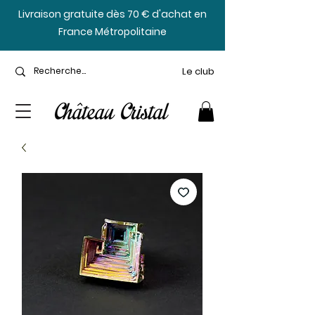
​Livraison gratuite dès 70 € d'achat en
France Métropolitaine
Le club