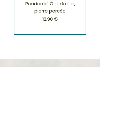
Pendentif Oeil de fer,
Pendentif Chrysoco
pierre percée
Prix
12,90 €
S'inscrire à la Newsletter
S'abonner
Boutique
Nouveautés
Minéraux
Cristal de roche
Le club