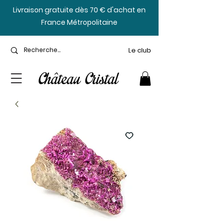
​Livraison gratuite dès 70 € d'achat en
France Métropolitaine
Le club