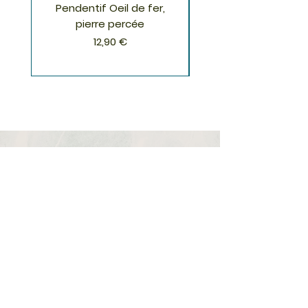
Pendentif Oeil de fer,
Pendentif Chrysoco
pierre percée
Prix
12,90 €
S'inscrire à la Newsletter
S'abonner
Boutique
Nouveautés
Minéraux
Cristal de roche
Le club