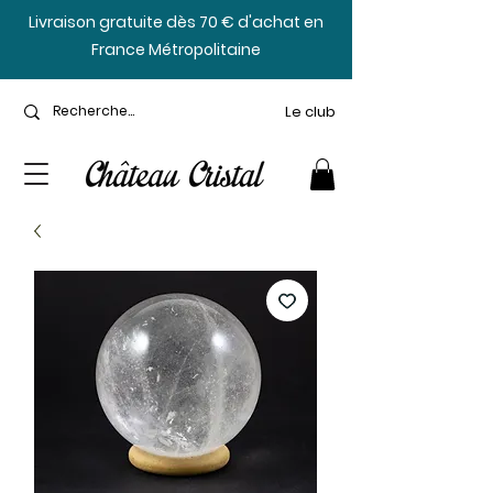
​Livraison gratuite dès 70 € d'achat en
France Métropolitaine
Le club