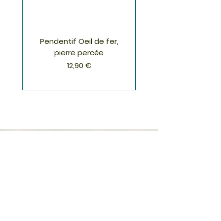
Pendentif Oeil de fer,
Pendentif Chrysoco
pierre percée
Prix
12,90 €
S'inscrire à la Newsletter
S'abonner
Boutique