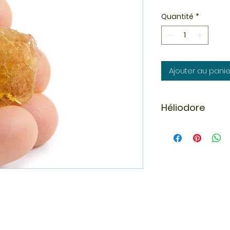
Quantité
*
Ajouter au panie
Héliodore
L’héliodore brut est
appartenant à la f
pour ses magnifiqu
rappelant la lumièr
présente une forma
des reliefs et des
conservés à l’état 
Sélectionnés pour le
nos héliodores bru
collectionneurs d