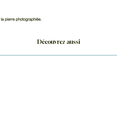
lithothérapie qu’a
naturelles. En litho
à la confiance en so
positives.
 la pierre photographiée.
Chaque pièce est uni
transparence et le
naturellement d’une
Découvrez aussi