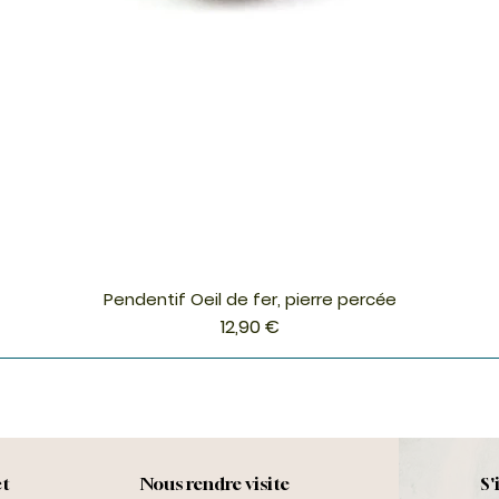
Pendentif Oeil de fer, pierre percée
Aperçu rapide
Prix
12,90 €
ct
Nous rendre visite
S'