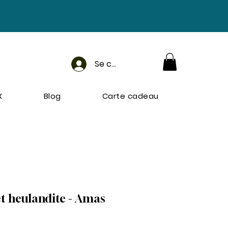
Se connecter
X
Blog
Carte cadeau
et heulandite - Amas