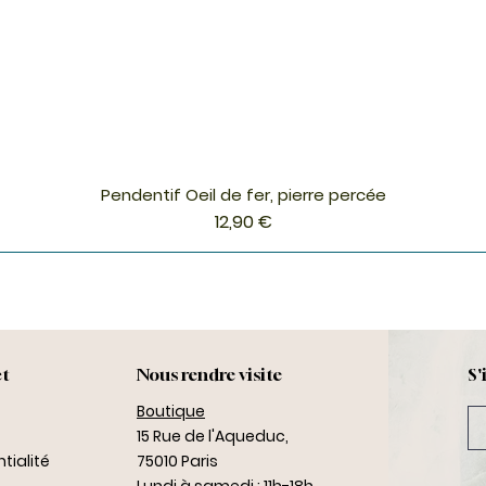
Pendentif Oeil de fer, pierre percée
Aperçu rapide
Prix
12,90 €
ct
Nous rendre visite
S'
Boutique
15 Rue de l'Aqueduc,
tialité
75010 Paris
Lundi à samedi : 11h-18h