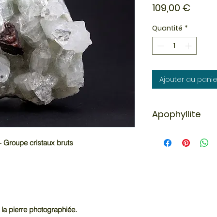
Prix
109,00 €
Quantité
*
Ajouter au panie
Apophyllite
L'apophyllite nous 
relaxation et de c
 - Groupe cristaux bruts
état réceptif. C'est
et le plan spirituel.
 la pierre photographiée.