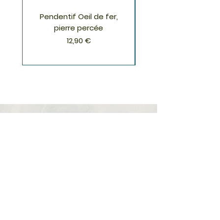
Pendentif Oeil de fer,
Pendentif Chrysoco
pierre percée
Prix
12,90 €
S'inscrire à la Newsletter
S'abonner
Boutique
Nouveautés
Minéraux
Cristal de roche