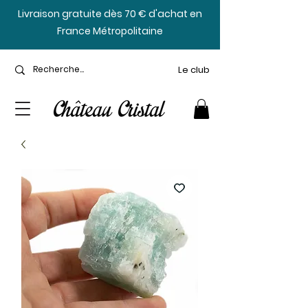
​Livraison gratuite dès 70 € d'achat en
France Métropolitaine
Le club