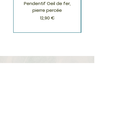
Pendentif Oeil de fer,
Pendentif Chrysoco
pierre percée
Prix
12,90 €
S'inscrire à la Newsletter
S'abonner
Boutique
Nouveautés
Minéraux
Cristal de roche
Le club