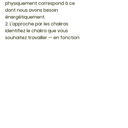
physiquement correspond à ce 
dont nous avons besoin 
énergétiquement.
2. L'approche par les chakras
Identifiez le chakra que vous 
souhaitez travailler — en fonction 
d'une situation de vie, d'une 
émotion récurrente ou d'une 
intention — et choisissez la pierre 
correspondante.
3. L'approche symbolique
Renseignez-vous sur les propriétés 
traditionnelles de chaque pierre et 
choisissez celle dont la symbolique 
résonne avec votre chemin de vie 
du moment.
Comment intégrer les 