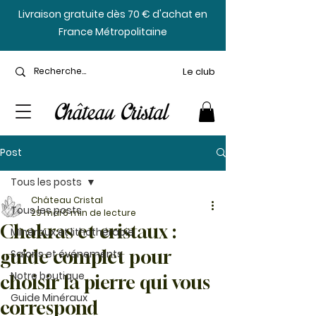
​Livraison gratuite dès 70 € d'achat en
France Métropolitaine
Le club
Post
Tous les posts
Château Cristal
Tous les posts
29 mai
6 min de lecture
Chakras et cristaux :
Minéraux et lithothérapie
guide complet pour
Salons et événements
Notre boutique
choisir la pierre qui vous
Guide Minéraux
correspond