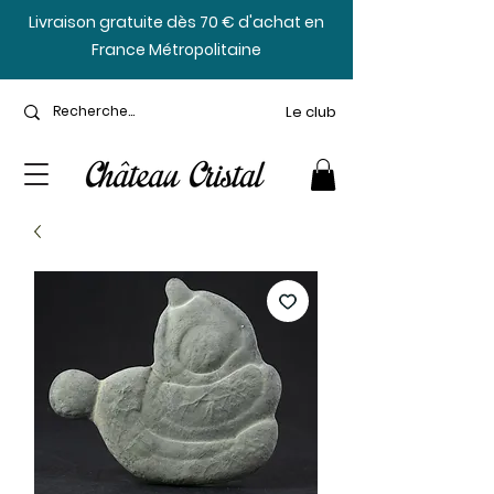
​Livraison gratuite dès 70 € d'achat en
France Métropolitaine
Le club