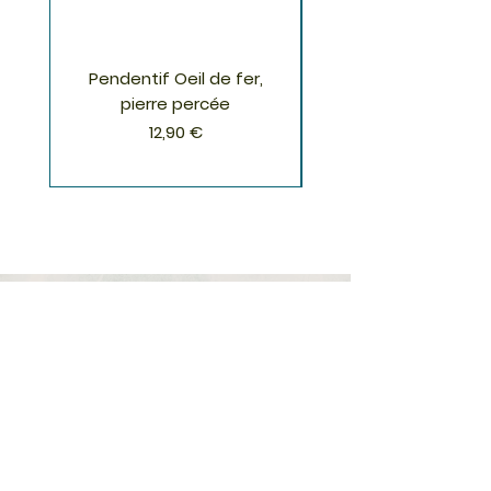
Pendentif Oeil de fer,
Pendentif Chrysoco
pierre percée
Prix
12,90 €
S'inscrire à la Newsletter
S'abonner
Boutique
Nouveautés