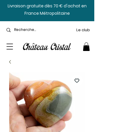
​Livraison gratuite dès 70 € d'achat en
France Métropolitaine
Le club