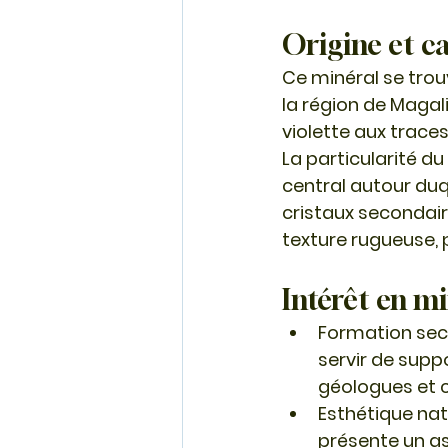
Origine et c
Ce minéral se tro
la région de Magal
violette aux traces
La particularité du
central
 autour duq
cristaux secondai
texture rugueuse, 
Intérêt en m
Formation sec
servir de supp
géologues et c
Esthétique nat
présente un as