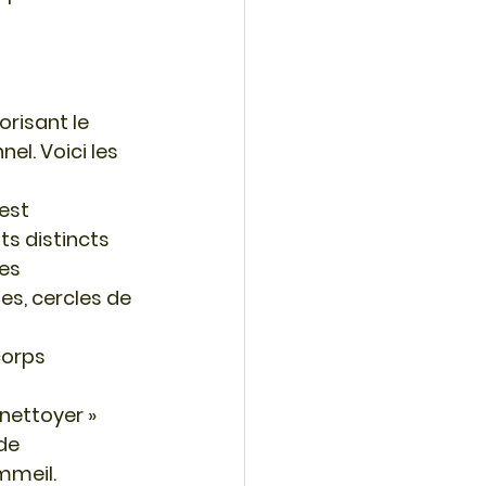
risant le 
el. Voici les 
est 
s distincts 
es 
es, cercles de 
corps 
 nettoyer » 
de 
mmeil.