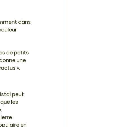
amment dans 
couleur 
es de 
petits 
 donne une 
actus ».
stal peut 
que les 
.
ierre 
opulaire en 