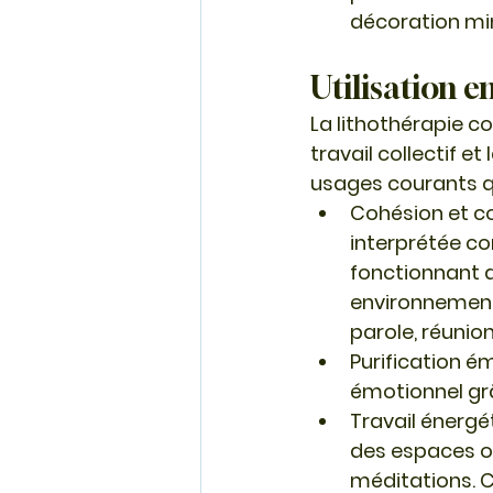
décoration mi
Utilisation e
La 
lithothérapie
 c
travail collectif e
usages courants qu
Cohésion et 
interprétée c
fonctionnant a
environnements
parole, réunion
Purification é
émotionnel grâ
Travail énergé
des espaces ou
méditations. C