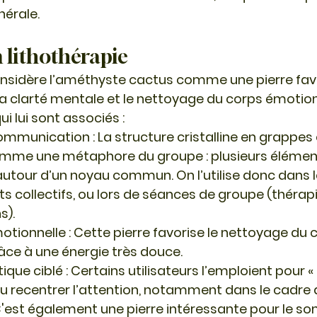
nérale.
n lithothérapie
onsidère l’améthyste cactus comme une pierre favo
t la clarté mentale et le nettoyage du corps émotionn
i lui sont associés :
communication
 : La structure cristalline en grappes 
omme une métaphore du groupe : plusieurs élément
utour d’un noyau commun. On l’utilise donc dans l
 collectifs, ou lors de séances de groupe (thérapi
s).
motionnelle
 : Cette pierre favorise le nettoyage du 
ce à une énergie très douce.
tique ciblé
 : Certains utilisateurs l’emploient pour «
 recentrer l’attention, notamment dans le cadre 
'est également une pierre intéressante pour le so