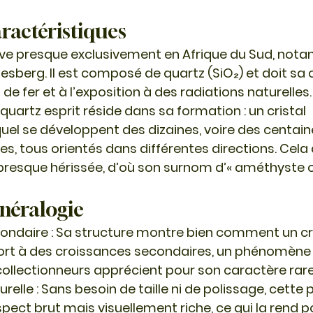
aractéristiques
uve presque exclusivement en 
Afrique du Sud
, not
iesberg. Il est composé de 
quartz
 (SiO₂) et doit sa 
 de fer et à l’exposition à des radiations naturelles.
 quartz esprit réside dans sa formation : un 
cristal 
uel se développent des dizaines, voire des centain
res
, tous orientés dans différentes directions. Cela
presque hérissée, d’où son surnom d’« améthyste c
inéralogie
ondaire
 : Sa structure montre bien comment un cri
ort à des croissances secondaires, un phénomène 
ollectionneurs apprécient pour son caractère rare
urelle
 : Sans besoin de taille ni de polissage, cette p
pect brut mais visuellement riche, ce qui la rend p