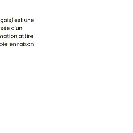
nçais) est une 
sée d’un 
mation attire 
ie, en raison 