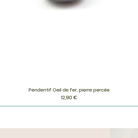
Pendentif Oeil de fer, pierre percée
Aperçu rapide
Prix
12,90 €