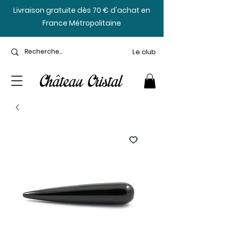
​Livraison gratuite dès 70 € d'achat en
France Métropolitaine
Le club