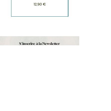
Prix
12,90 €
S'inscrire à la Newsletter
S'abonner
Boutique
Nouveautés
Minéraux
Cristal de roche
Le club
Politique et contact