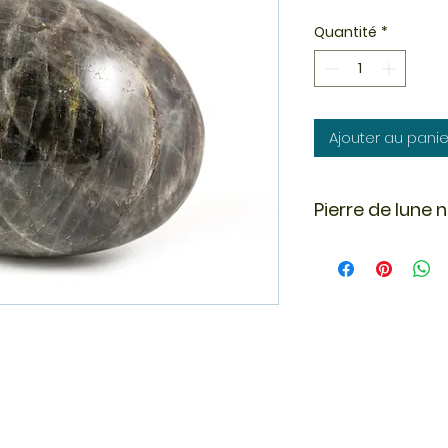
Quantité
*
Ajouter au panie
Pierre de lune n
La pierre de lune n
feldspath, le nom d
certains spécimens
dans des champs. 
générique utilisé 
tous minéraux non 
vitreux qui se brise
gisements les plus
Madagascar.