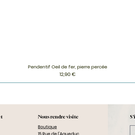
Pendentif Oeil de fer, pierre percée
Aperçu rapide
Prix
12,90 €
ct
Nous rendre visite
S'
Boutique
15 Rue de l'Aqueduc,