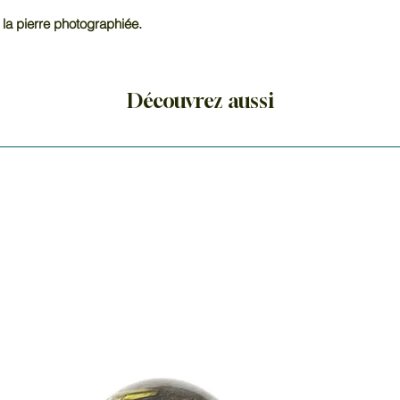
En lithothérapie, la
 la pierre photographiée.
mental et développe
de lune noire favoris
de féminité, elle 
sensibilité.
Découvrez aussi